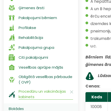
A hepatītu
Ģimenes ārsti
A un B hep
ērču encef
Pakalpojumi bērniem
dzemdes k
Profilakse
pneimonij
Rehabilitācija
trakumsēr
u.c.
Pakalpojuma grupa
Bērniem lī
Citi pakalpojumi
ģimenes ārst
Veselības aprūpe mājās
Lūdzam 
Obligātā veselības pārbaude
( OVP)
Cenas:
Procedūru un vakcinācijas
kabinets
Kods
10008
Blokādes