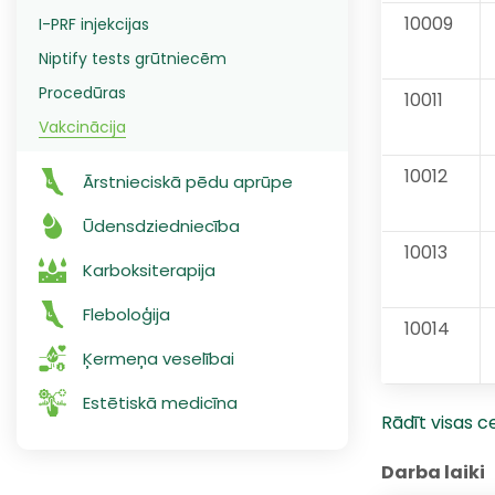
10009
I-PRF injekcijas
Niptify tests grūtniecēm
Procedūras
10011
Vakcinācija
10012
Ārstnieciskā pēdu aprūpe
Ūdensdziedniecība
10013
Karboksiterapija
Fleboloģija
10014
Ķermeņa veselībai
Estētiskā medicīna
Rādīt visas 
Darba laiki