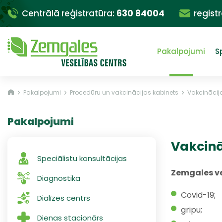
Centrālā reģistratūra:
630 84004
regist
Pakalpojumi
S
Pakalpojumi
Procedūru un vakcinācijas kabinets
Vakcinācij
Pakalpojumi
Vakcinā
Speciālistu konsultācijas
Zemgales ve
Diagnostika
Covid-19;
Dialīzes centrs
gripu;
Dienas stacionārs