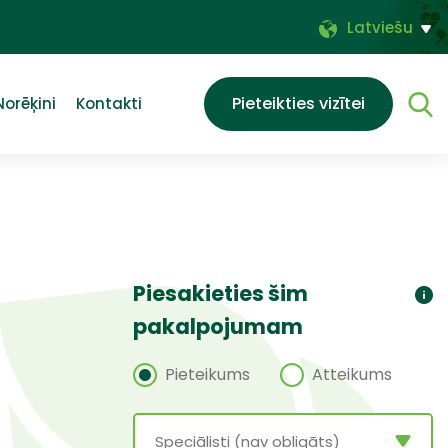
Latviešu
Pieteikties vizītei
Norēķini
Kontakti
Piesakieties šim
pakalpojumam
Pieteikums
Atteikums
Speciālisti (nav obligāts)