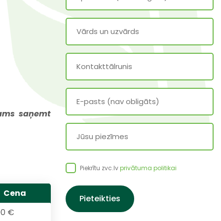
šams saņemt
Piekrītu zvc.lv
privātuma politikai
Cena
00 €