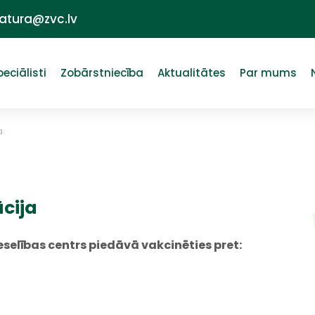
ratura@zvc.lv
peciālisti
Zobārstniecība
Aktualitātes
Par mums
a
cija
selības centrs piedāvā vakcinēties pret: