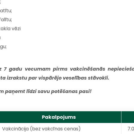
;
atītu;
alītu;
akla vēzi
u
gu;
dz 7 gadu vecumam pirms vakcinēšanās nepiecie
a izrakstu par vispārējo veselības stāvokli.
paņemt līdzi savu potēšanas pasi!
Pakalpojums
Vakcinācija (bez vakcīnas cenas)
7.