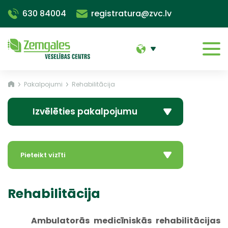
630 84004
registratura@zvc.lv
Pakalpojumi
Rehabilitācija
Izvēlēties pakalpojumu
Pieteikt vizīti
Rehabilitācija
Ambulatorās medicīniskās rehabilitācijas