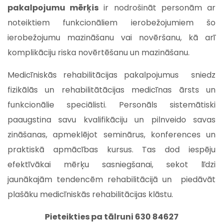
pakalpojumu mērķis
ir nodrošināt personām ar
noteiktiem funkcionāliem ierobežojumiem šo
ierobežojumu mazināšanu vai novēršanu, kā arī
komplikāciju riska novērtēšanu un mazināšanu.
Medicīniskās rehabilitācijas pakalpojumus sniedz
fizikālās un rehabilitātācijas medicīnas ārsts un
funkcionālie speciālisti. Personāls sistemātiski
paaugstina savu kvalifikāciju un pilnveido savas
zināšanas, apmeklējot seminārus, konferences un
praktiskā apmācības kursus. Tas dod iespēju
efektīvākai mērķu sasniegšanai, sekot līdzi
jaunākajām tendencēm rehabilitācijā un piedāvāt
plašāku medicīniskās rehabilitācijas klāstu.
Pieteikties pa tālruni 630 84627