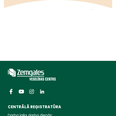
CENTRĀLĀ REĢISTRATŪRA
Darba laiks darba dienās: