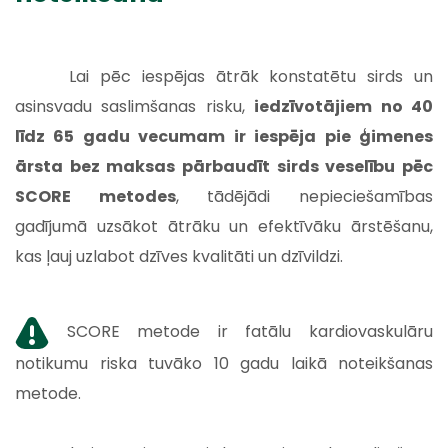
Lai pēc iespējas ātrāk konstatētu sirds un
asinsvadu saslimšanas risku,
iedzīvotājiem no 40
līdz 65 gadu vecumam ir iespēja pie ģimenes
ārsta bez maksas pārbaudīt sirds veselību pēc
SCORE metodes
, tādējādi nepieciešamības
gadījumā uzsākot ātrāku un efektīvāku ārstēšanu,
kas ļauj uzlabot dzīves kvalitāti un dzīvildzi.
SCORE metode ir fatālu kardiovaskulāru
notikumu riska tuvāko 10 gadu laikā noteikšanas
metode.