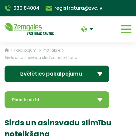
630 84004
registratura@zvc.lv
Pakalpojumi
Profilakse
Sirds un asinsvadu slimību noteikšana
Izvēlēties pakalpojumu
Pieteikt vizīti
Sirds un asinsvadu slimību
noteikšana