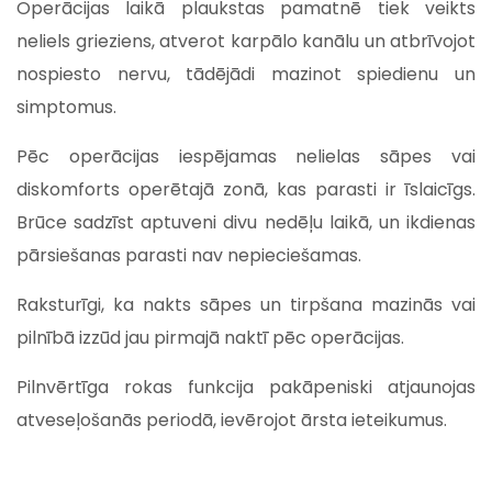
Operācijas laikā plaukstas pamatnē tiek veikts
neliels grieziens, atverot karpālo kanālu un atbrīvojot
nospiesto nervu, tādējādi mazinot spiedienu un
simptomus.
Pēc operācijas iespējamas nelielas sāpes vai
diskomforts operētajā zonā, kas parasti ir īslaicīgs.
Brūce sadzīst aptuveni divu nedēļu laikā, un ikdienas
pārsiešanas parasti nav nepieciešamas.
Raksturīgi, ka nakts sāpes un tirpšana mazinās vai
pilnībā izzūd jau pirmajā naktī pēc operācijas.
Pilnvērtīga rokas funkcija pakāpeniski atjaunojas
atveseļošanās periodā, ievērojot ārsta ieteikumus.