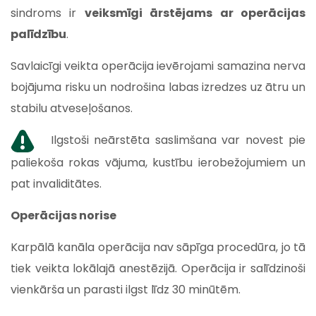
sindroms ir
veiksmīgi ārstējams ar operācijas
palīdzību
.
Savlaicīgi veikta operācija ievērojami samazina nerva
bojājuma risku un nodrošina labas izredzes uz ātru un
stabilu atveseļošanos.
Ilgstoši neārstēta saslimšana var novest pie
paliekoša rokas vājuma, kustību ierobežojumiem un
pat invaliditātes.
Operācijas norise
Karpālā kanāla operācija nav sāpīga procedūra, jo tā
tiek veikta lokālajā anestēzijā. Operācija ir salīdzinoši
vienkārša un parasti ilgst līdz 30 minūtēm.