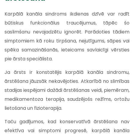
Karpālā kanāla sindroms ikdienas dzīvē var radīt
būtiskus funkcionālus traucējumus, tāpēc šo
saslimšanu nevajadzētu ignorēt. Parādoties tādiem
simptomiem kā roku tirpšana, nejutīgums, sāpes vai
spēka samazināšanās, ieteicams savlaicīgi vērsties
pie ārsta speciālista.
Ja ārsts ir konstatējis karpālā kanāla sindromu,
ārstēšana jāuzsāk nekavējoties. Atkarībā no slimības
stadijas iespējami dažādi ārstēšanas veidi, piemēram,
medikamentoza terapija, saudzējošs režīms, ortožu
lietošana un fizioterapija.
Taču gadījumos, kad konservatīvā ārstēšana nav
efektīva vai simptomi progresē, karpālā kanāla