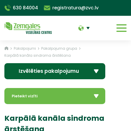
630 84004
registratura@zvc.lv
Pakalpojumi
Pakalpojuma grupa
Karpālā kanāla sindroma ārstēšana
Izvēlēties pakalpojumu
Pieteikt vizīti
Karpālā kanāla sindroma
ārstēšana