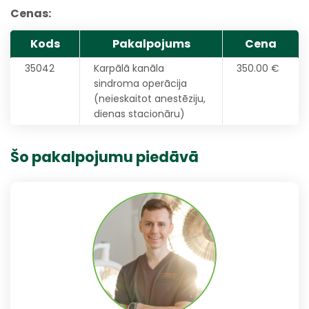
Cenas:
Kods
Pakalpojums
Cena
35042
Karpālā kanāla
350.00 €
sindroma operācija
(neieskaitot anestēziju,
dienas stacionāru)
Šo pakalpojumu piedāvā