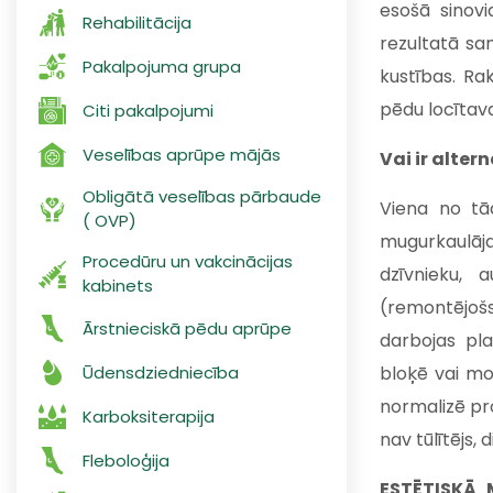
esošā sinovi
Rehabilitācija
rezultatā sam
Pakalpojuma grupa
kustības. Ra
pēdu locītav
Citi pakalpojumi
Veselības aprūpe mājās
Vai ir alte
Obligātā veselības pārbaude
Viena no tā
( OVP)
mugurkaulāj
Procedūru un vakcinācijas
dzīvnieku, 
kabinets
(remontējošs
Ārstnieciskā pēdu aprūpe
darbojas pla
Ūdensdziedniecība
bloķē vai mo
normalizē pr
Karboksiterapija
nav tūlītējs,
Fleboloģija
ESTĒTISKĀ 