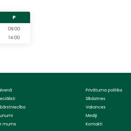
P
09:00
14:00
lvenā
Privātuma politika
eciālisti
Sīkdatnes
bārstniecība
Vakances
aunumi
Mediji
ar mums
Kontakti