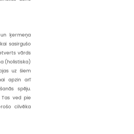
us un ķermeņa
kai sasirgušo
etverts vārds
 (holistiska)
bojas uz šiem
ai apzin arī
šanās spēju.
s. Tas ved pie
erošo cilvēka