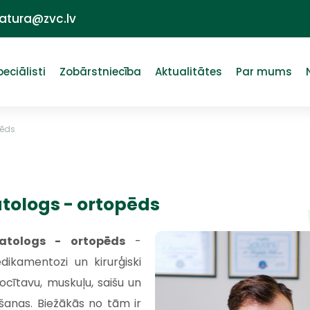
ratura@zvc.lv
peciālisti
Zobārstniecība
Aktualitātes
Par mums
pēds
ologs - ortopēds
atologs - ortopēds
-
dikamentozi un kirurģiski
locītavu, muskuļu, saišu un
mšanas. Biežākās no tām ir