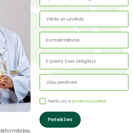
Piekrītu zvc.lv
privātuma politikai
 deformācijas,