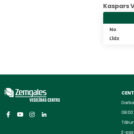
Kaspars 
No
Līdz
CENT
Darba 
08:00 
Tālrun
E-pas