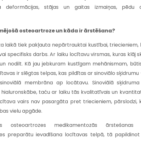
a deformācijas, stājas un gaitas izmaiņas, pēdu 
rmējošā osteoartroze un kāda ir ārstēšana?
 laikā tiek pakļauta nepārtrauktai kustībai, triecieniem,
 vai specifisks darbs. Ar laiku locītavu virsmas, kuras klāj s
 un nodilt. Kā jau jebkuram kustīgam mehānismam, būti
ītavas ir slēgtas telpas, kas pildītas ar sinoviālo sķidrumu -
 sinoviālā membrāna ap locātavu. Sinoviālā sķidruma 
 hialuronskābe, taču ar laiku tās kvalitatīvais un kvantita
cītava vairs nav pasargāta pret triecieniem, pārslodzi, 
bas vielu apgāde.
šās osteoartrozes medikamentozās ārstešanas
es preparātu ievadīšana locītavas telpā, tā papildinot