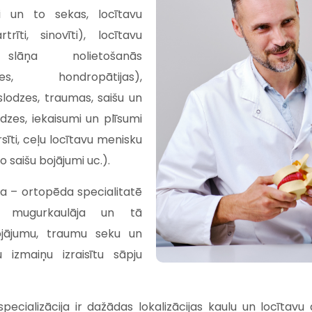
i un to sekas, locītavu
trīti, sinovīti), locītavu
slāņa nolietošanās
ozes, hondropātijas),
lodzes, traumas, saišu un
dzes, iekaisumi un plīsumi
rsīti, ceļu locītavu menisku
o saišu bojājumi uc.).
 – ortopēda specialitatē
rī mugurkaulāja un tā
ojājumu, traumu seku un
 izmaiņu izraisītu sāpju
pecializācija ir dažādas lokalizācijas kaulu un locītavu