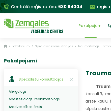
Centrālā reģistratūra:
630 84004
regist
Pakalpojumi
S
Pakalpojumi
Speciālistu konsultācijas
Traumatologs - orto
Pakalpojumi
Traumat
Speciālistu konsultācijas
Traum
Alergologs
konsultē, me
Anesteziologs-reanimatologs
ārstē kaulu, 
Arodveselības ārsts
cīpslu sasli