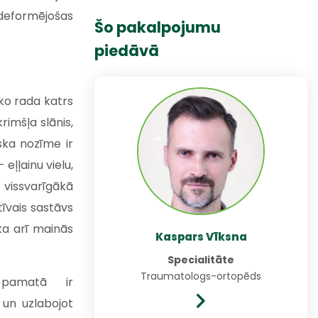
deformējošas
Šo pakalpojumu
piedāvā
 ko rada katrs
krimšļa slānis,
ska nozīme ir
 eļļainu vielu,
vissvarīgākā
tīvais sastāvs
ka arī mainās
Kaspars Vīksna
Specialitāte
Traumatologs-ortopēds
 pamatā ir
 un uzlabojot