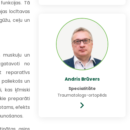
funkcijas. Tā
ojas locītavas
gūžu, ceļu un
, muskuļu un
zgatavoti no
t reparatīvs
Andris Brūvers
 paliekošs un
Specialitāte
, kas ķīmiski
Traumatologs-ortopēds
kie preparāti
otams, efekts
jaunošanos.
inātas asins