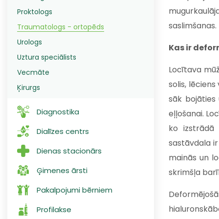
mugurkaulāj
Proktologs
saslimšanas.
Traumatologs - ortopēds
Urologs
Kas ir defo
Uztura speciālists
Locītava mūža
Vecmāte
solis, lēciens
Ķirurgs
sāk bojāties
Diagnostika
eļļošanai. Loc
ko izstrādā
Dialīzes centrs
sastāvdala ir
Dienas stacionārs
mainās un lo
Ģimenes ārsti
skrimšļa barī
Pakalpojumi bērniem
Deformējo
hialuronskāb
Profilakse