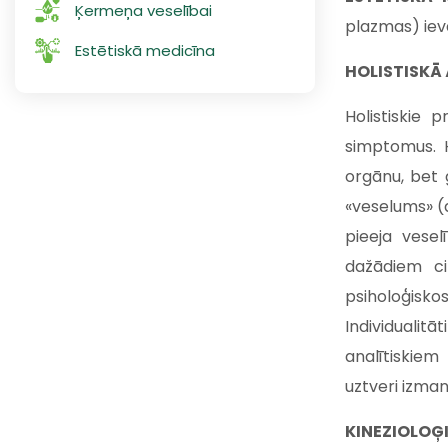
Ķermeņa veselībai
plazmas) iev
Estētiskā medicīna
HOLISTISKĀ
Holistiskie 
simptomus. H
orgānu, bet 
«veselums» (
pieeja vesel
dažādiem ci
psiholoģisk
Individualitā
analītiskiem
uztveri izman
KINEZIOLOĢ