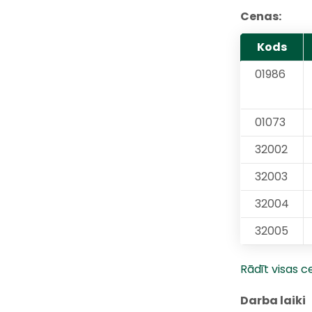
Cenas:
Kods
01986
01073
32002
32003
32004
32005
Rādīt visas 
Darba laiki