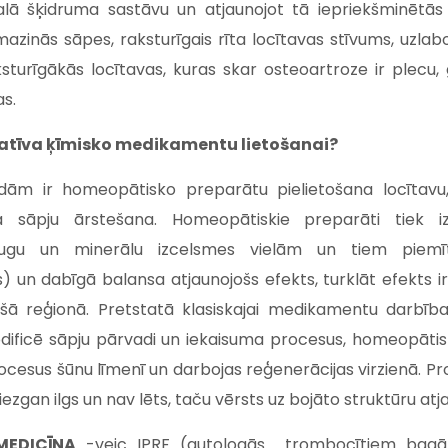
alā šķidruma sastāvu un atjaunojot tā iepriekšminētās 
azinās sāpes, raksturīgais rīta locītavas stīvums, uzlab
ksturīgākās locītavas, kuras skar osteoartroze ir plecu, 
as.
rnatīva ķīmisko medikamentu lietošanai?
dām ir homeopātisko preparātu pielietošana locītavu
a sāpju ārstešana. Homeopātiskie preparāti tiek i
augu un minerālu izcelsmes vielām un tiem piemī
) un dabīgā balansa atjaunojošs efekts, turklāt efekts ir
šā reģionā. Pretstatā klasiskajai medikamentu darbībai
dificē sāpju pārvadi un iekaisuma procesus, homeopātis
ocesus šūnu līmenī un darbojas reģenerācijas virzienā. Pr
 diezgan ilgs un nav lēts, taču vērsts uz bojāto struktūru at
MEDICĪNA
-veic IPRF (autologās trombocītiem bagāt