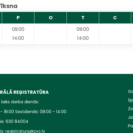
Vīksna
P
O
T
C
09:00
09:00
14:00
14:00
Ga
RĀLĀ REĢISTRATŪRA
Sp
laiks darba dienās:
Zo
- 18:00 Sestdienās: 08:00 - 14:00
J
is:
630 84004
P
ts:
registratura@zvc.lv