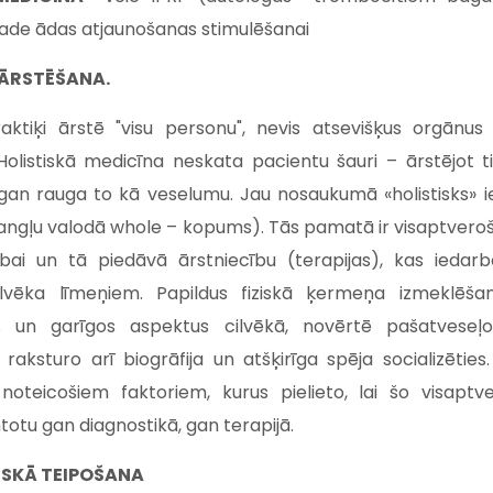
ade ādas atjaunošanas stimulēšanai
 ĀRSTĒŠANA.
praktiķi ārstē "visu personu", nevis atsevišķus orgān
olistiskā medicīna neskata pacientu šauri – ārstējot ti
gan rauga to kā veselumu. Jau nosaukumā «holistisks» i
angļu valodā whole – kopums). Tās pamatā ir visaptveroša
ībai un tā piedāvā ārstniecību (terapijas), kas iedar
lvēka līmeņiem. Papildus fiziskā ķermeņa izmeklēšan
os un garīgos aspektus cilvēkā, novērtē pašatveseļo
ti raksturo arī biogrāfija un atšķirīga spēja socializētie
 noteicošiem faktoriem, kurus pielieto, lai šo visaptv
totu gan diagnostikā, gan terapijā.
ISKĀ TEIPOŠANA