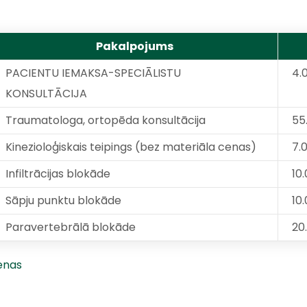
Pakalpojums
PACIENTU IEMAKSA-SPECIĀLISTU
4.
KONSULTĀCIJA
Traumatologa, ortopēda konsultācija
55
Kinezioloģiskais teipings (bez materiāla cenas)
7.
Infiltrācijas blokāde
10
Sāpju punktu blokāde
10
Paravertebrālā blokāde
20
cenas