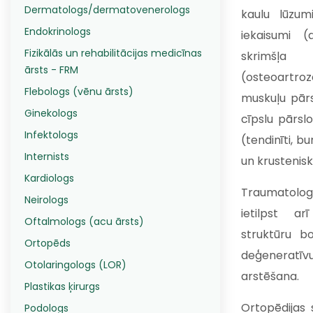
Dermatologs/dermatovenerologs
kaulu lūzum
Endokrinologs
iekaisumi (ar
Fizikālās un rehabilitācijas medicīnas
skrimšļa 
ārsts - FRM
(osteoartr
Flebologs (vēnu ārsts)
muskuļu pārs
Ginekologs
cīpslu pārslo
Infektologs
(tendinīti, bu
Internists
un krustenisk
Kardiologs
Traumatologa
Neirologs
ietilpst a
Oftalmologs (acu ārsts)
struktūru b
Ortopēds
deģeneratīvu
Otolaringologs (LOR)
arstēšana.
Plastikas ķirurgs
Ortopēdijas s
Podologs