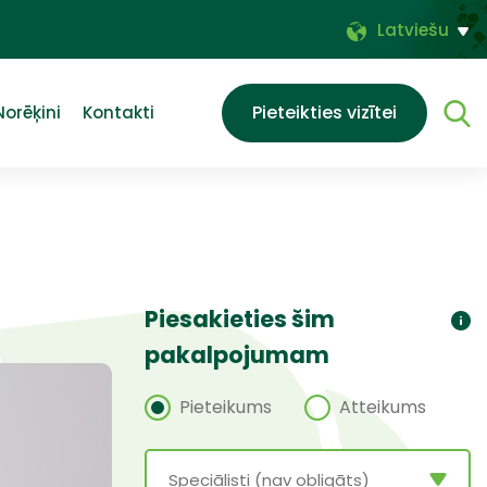
Latviešu
Pieteikties vizītei
Norēķini
Kontakti
Piesakieties šim
pakalpojumam
Pieteikums
Atteikums
Speciālisti (nav obligāts)