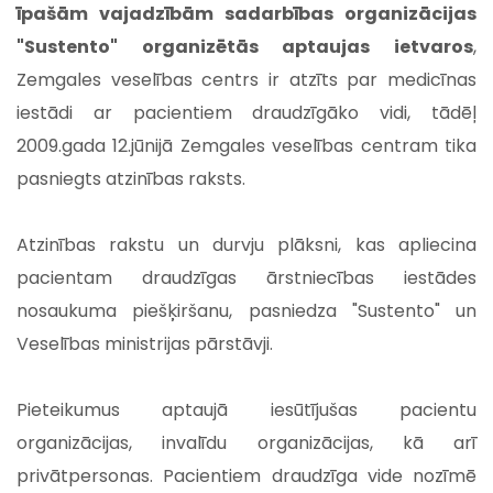
īpašām vajadzībām sadarbības organizācijas
"Sustento" organizētās aptaujas ietvaros
,
Zemgales veselības centrs ir atzīts par medicīnas
iestādi ar pacientiem draudzīgāko vidi, tādēļ
2009.gada 12.jūnijā Zemgales veselības centram tika
pasniegts atzinības raksts.
Atzinības rakstu un durvju plāksni, kas apliecina
pacientam draudzīgas ārstniecības iestādes
nosaukuma piešķiršanu, pasniedza "Sustento" un
Veselības ministrijas pārstāvji.
Pieteikumus aptaujā iesūtījušas pacientu
organizācijas, invalīdu organizācijas, kā arī
privātpersonas. Pacientiem draudzīga vide nozīmē