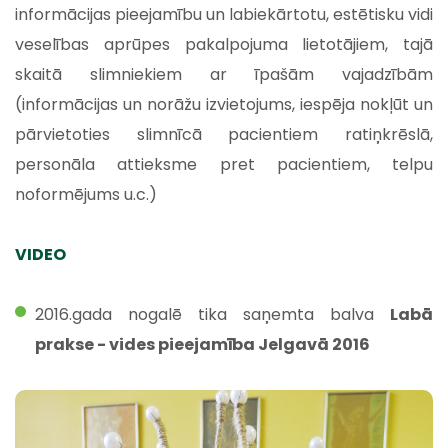
informācijas pieejamību un labiekārtotu, estētisku vidi
veselības aprūpes pakalpojuma lietotājiem, tajā
skaitā slimniekiem ar īpašām vajadzībām
(informācijas un norāžu izvietojums, iespēja nokļūt un
pārvietoties slimnīcā pacientiem ratiņkrēslā,
personāla attieksme pret pacientiem, telpu
noformējums u.c.)
VIDEO
2016.gada nogalē tika saņemta balva
Labā
prakse - vides pieejamība Jelgavā 2016