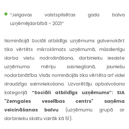
“Jelgavas valstspilsētas gada balva
uzņēmējdarbībā – 2021”
Nominācijā Sociāli atbildīgs uzņēmums galvenokārt
tika vērtēts mikroklimats uzņēmumā, mūsdienīgu
darba vietu nodrošināšana, darbinieku iesaiste
uzņēmuma mērķu sasniegšanā, jauniešu
nodarbinātība. Visās nominācijās tika vērtēta arī videi
draudzīga saimniekošana. Uzvarētāju apbalvošana
kategorijā
“Sociāli atbildīgs uzņēmums”: SIA
"Zemgales veselības centrs" saņēma
veicināšanas balvu
(uzņēmumu grupā ar
darbinieku skaitu vairāk kā 51).