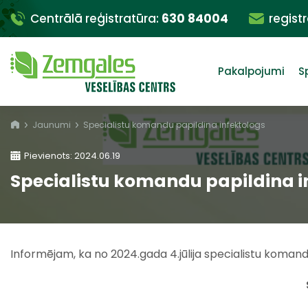
Centrālā reģistratūra:
630 84004
regist
Pakalpojumi
S
Jaunumi
Specialistu komandu papildina infektologs
Pievienots: 2024.06.19
Specialistu komandu papildina i
Informējam, ka no 2024.gada 4.jūlija specialistu komand