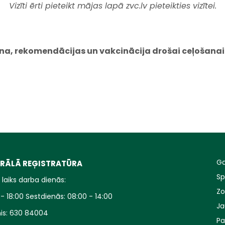
Vizīti ērti pieteikt mājas lapā zvc.lv pieteikties vizītei.
šana, rekomendācijas un vakcinācija drošai ceļošanai 
Ga
RĀLĀ REĢISTRATŪRA
Sp
laiks darba dienās:
Zo
- 18:00 Sestdienās: 08:00 - 14:00
J
is:
630 84004
P