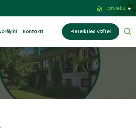
Latviešu
Pieteikties vizītei
Norēķini
Kontakti
.