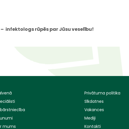
– infektologs rūpēs par Jūsu veselību!
lvenā
Privātuma politika
eciālisti
Sīkdatnes
bārstniecība
Vakances
aunumi
Mediji
ar mums
Kontakti