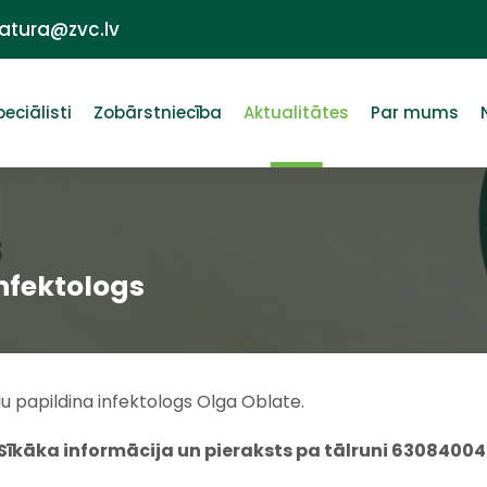
ratura@zvc.lv
peciālisti
Zobārstniecība
Aktualitātes
Par mums
nfektologs
u papildina infektologs Olga Oblate.
Sīkāka informācija un pieraksts pa tālruni 63084004