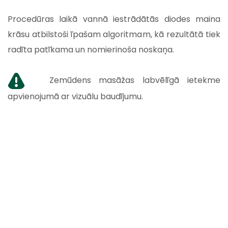
Procedūras laikā vannā iestrādātās diodes maina
krāsu atbilstoši īpašam algoritmam, kā rezultātā tiek
radīta patīkama un nomierinoša noskaņa.
Zemūdens masāžas labvēlīgā ietekme
apvienojumā ar vizuālu baudījumu.