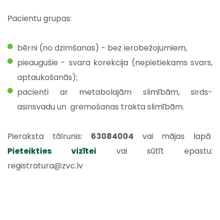
Pacientu grupas:
bērni (no dzimšanas) - bez ierobežojumiem,
pieaugušie - svara korekcija (nepietiekams svars,
aptaukošanās);
pacienti ar metabolajām slimībām, sirds-
asinsvadu un gremošanas trakta slimībām.
Pieraksta tālrunis:
63084004
vai mājas lapā
Pieteikties vizītei
vai sūtīt epastu:
registratura@zvc.lv