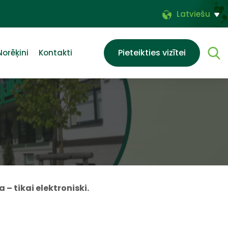
Latviešu
Pieteikties vizītei
Norēķini
Kontakti
 – tikai elektroniski.