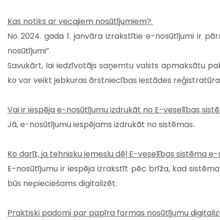
Kas notiks ar vecajiem nosūtījumiem?
No 2024. gada 1. janvāra izrakstītie e-nosūtījumi ir pā
nosūtījumi”.
Savukārt, lai iedzīvotājs saņemtu valsts apmaksātu pak
ko var veikt jebkuras ārstniecības iestādes reģistratūra
Vai ir iespēja e-nosūtījumu izdrukāt no E-veselības sis
Jā, e-nosūtījumu iespējams izdrukāt no sistēmas.
Ko darīt, ja tehnisku iemeslu dēļ E-veselības sistēma e
E-nosūtījumu ir iespēja izrakstīt pēc brīža, kad sistēma 
būs nepieciešams digitalizēt.
Praktiski padomi par papīra formas nosūtījumu digitali