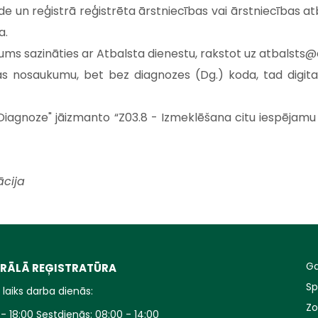
e un reģistrā reģistrēta ārstniecības vai ārstniecības atb
a.
gums sazināties ar Atbalsta dienestu, rakstot uz
atbalsts@e
as nosaukumu, bet bez diagnozes (Dg.) koda, tad digita
ā "Diagnoze" jāizmanto “Z03.8 - Izmeklēšana citu iespēja
ācija
Ga
RĀLĀ REĢISTRATŪRA
Sp
laiks darba dienās:
Zo
- 18:00 Sestdienās: 08:00 - 14:00