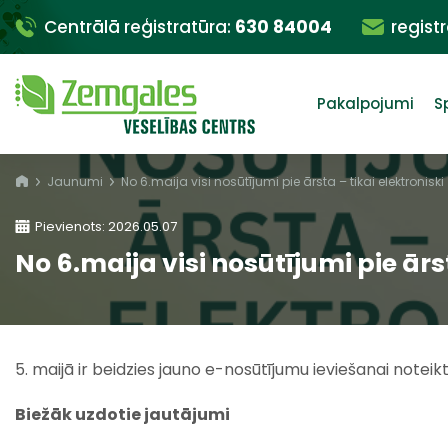
Centrālā reģistratūra:
630 84004
regist
Pakalpojumi
S
Jaunumi
No 6.maija visi nosūtījumi pie ārsta – tikai elektroniski
Pievienots: 2026.05.07
No 6.maija visi nosūtījumi pie ārst
5. maijā ir beidzies jauno e-nosūtījumu ieviešanai notei
Biežāk uzdotie jautājumi