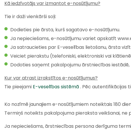
Kā iedzīvotājs var izmantot e-nosūtījumu?
Tie ir daži vienkārši soļi:
Dodieties pie ārsta, kurš sagatavo e-nosūtījumu.
Ja nepieciešams, e-nosūtījumu variet apskatīt www.ev
Ja satraucieties par E-veselības lietošanu, ārsta viz
Veiciet pierakstu (telefoniski, elektroniski vai klāti
Dodoties saņemt pakalpojumu ārstniecības iestādē, r
Kur var atrast izrakstītos e-nosūtījumus?
Tie pieejami
E-veselības sistēmā
. Pēc autentifikācijas t
Ko nozīmē jaunajiem e-nosūtījumiem noteiktais 180 die
Termiņš noteikts pakalpojuma pieraksta veikšanai, ne p
Ja nepieciešams, ārstniecības persona derīguma termiņ