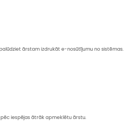
i palūdziet ārstam izdrukāt e-nosūtījumu no sistēmas.
i pēc iespējas ātrāk apmeklētu ārstu.