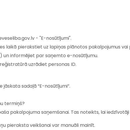
eseliba.gov.lv - "E-nosūtījumi".
ītes laikā pierakstiet uz lapiņas plānotos pakalpojumus va
enē) un informējiet par saņemto e-nosūtījumu.
eģistratūrā uzrādiet personas ID.
ie jāskata sadaļā “E-nosūtījumi”.
nu termiņš?
aša pakalpojuma saņemšanai. Tas noteikts, lai iedzīvotāj
u pieraksta veikšanai var manuāli mainīt.