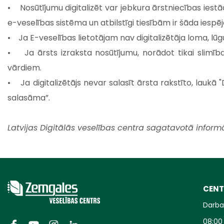
• Nosūtījumu digitalizēt var jebkura ārstniecības iestād
e-veselības sistēma un atbilstīgi tiesībām ir šāda iespēj
• Ja E-veselības lietotājam nav digitalizētāja loma, lū
• Ja ārsts izraksta nosūtījumu, norādot tikai slimīb
vārdiem.
• Ja digitalizētājs nevar salasīt ārsta rakstīto, lauk
salasāma”.
Latvijas Digitālās veselības centra sagatavotā inform
CENT
Darba 
08:00 