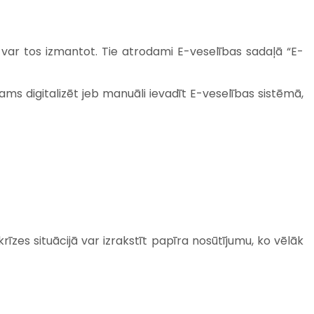
ji var tos izmantot. Tie atrodami E-veselības sadaļā “E-
ms digitalizēt jeb manuāli ievadīt E-veselības sistēmā,
krīzes situācijā var izrakstīt papīra nosūtījumu, ko vēlāk