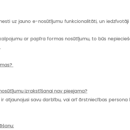
rnesti uz jauno e-nosūtījumu funkcionalitāti, un iedzīvotā
alpojumu ar papīra formas nosūtījumu, to būs nepiecieša
.
tēmas?
-nosūtījumu izrakstīšanai nav pieejama?
ir atjaunojusi savu darbību, vai arī ārstniecības persona 
zēšanu: