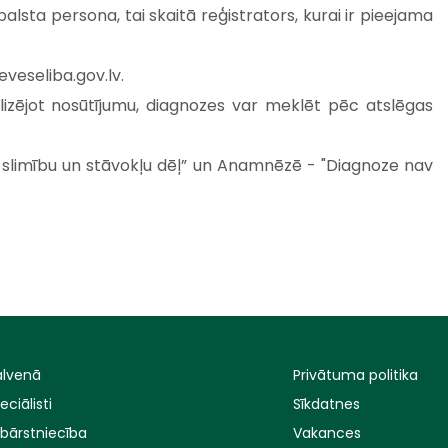
alsta persona, tai skaitā reģistrators, kurai ir pieejama
veseliba.gov.lv
.
lizējot nosūtījumu, diagnozes var meklēt pēc atslēgas
mu slimību un stāvokļu dēļ” un Anamnēzē - "Diagnoze nav
lvenā
Privātuma politika
eciālisti
Sīkdatnes
bārstniecība
Vakances