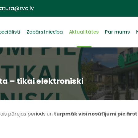
ratura@zvc.lv
peciālisti
Zobārstniecība
Aktualitātes
Par mums
a – tikai elektroniski
ktais pārejas periods un
turpmāk visi nosūtījumi pie ārsta