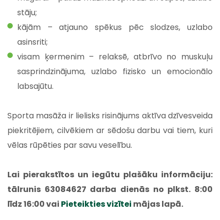
stāju;
kājām – atjauno spēkus pēc slodzes, uzlabo
asinsriti;
visam ķermenim – relaksē, atbrīvo no muskuļu
sasprindzinājuma, uzlabo fizisko un emocionālo
labsajūtu.
Sporta masāža ir lielisks risinājums aktīva dzīvesveida
piekritējiem, cilvēkiem ar sēdošu darbu vai tiem, kuri
vēlas rūpēties par savu veselību.
Lai pierakstītos un iegūtu plašāku informāciju:
tālrunis 63084627 darba dienās no plkst. 8:00
līdz 16:00 vai
Pieteikties vizītei
mājas lapā.