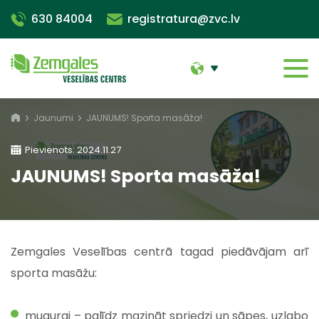
630 84004
registratura@zvc.lv
Jaunumi
JAUNUMS! Sporta masāža!
Pievienots: 2024.11.27
JAUNUMS! Sporta masāža!
Zemgales Veselības centrā tagad piedāvājam arī
sporta masāžu:
mugurai – palīdz mazināt spriedzi un sāpes, uzlabo